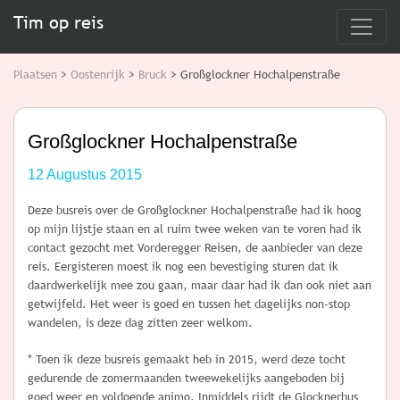
Tim op reis
Plaatsen
>
Oostenrijk
>
Bruck
> Großglockner Hochalpenstraße
Großglockner Hochalpenstraße
12 Augustus 2015
Deze busreis over de Großglockner Hochalpenstraße had ik hoog
op mijn lijstje staan en al ruim twee weken van te voren had ik
contact gezocht met Vorderegger Reisen, de aanbieder van deze
reis. Eergisteren moest ik nog een bevestiging sturen dat ik
daardwerkelijk mee zou gaan, maar daar had ik dan ook niet aan
getwijfeld. Het weer is goed en tussen het dagelijks non-stop
wandelen, is deze dag zitten zeer welkom.
* Toen ik deze busreis gemaakt heb in 2015, werd deze tocht
gedurende de zomermaanden tweewekelijks aangeboden bij
goed weer en voldoende animo. Inmiddels rijdt de Glocknerbus