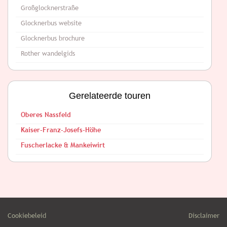
Großglocknerstraße
Glocknerbus website
Glocknerbus brochure
Rother wandelgids
Gerelateerde touren
Oberes Nassfeld
Kaiser-Franz-Josefs-Höhe
Fuscherlacke & Mankeiwirt
Cookiebeleid
Disclaimer