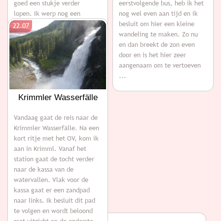
goed een stukje verder
eerstvolgende bus, heb ik het
lopen. Ik werp nog een
nog wel even aan tijd en ik
laatste blik achterom en zie
besluit om hier een kleine
22.07
dat het steeds drukker wordt
wandeling te maken. Zo nu
bij het uitkijkplatform van
en dan breekt de zon even
de bovenste waterval ...
door en is het hier zeer
aangenaam om te vertoeven
...
Krimmler Wasserfälle
Vandaag gaat de reis naar de
Krimmler Wasserfälle. Na een
kort ritje met het OV, kom ik
aan in Krimml. Vanaf het
station gaat de tocht verder
naar de kassa van de
watervallen. Vlak voor de
kassa gaat er een zandpad
naar links. Ik besluit dit pad
te volgen en wordt beloond