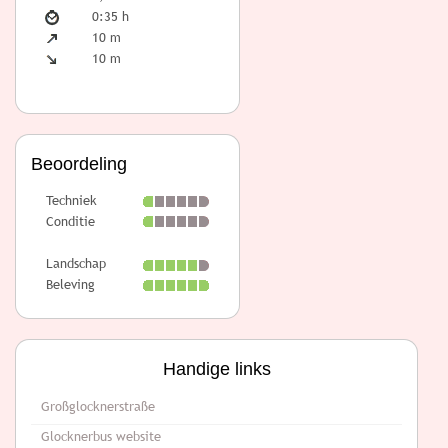
0:35 h
10 m
10 m
Beoordeling
Techniek
Conditie
Landschap
Beleving
Handige links
Großglocknerstraße
Glocknerbus website